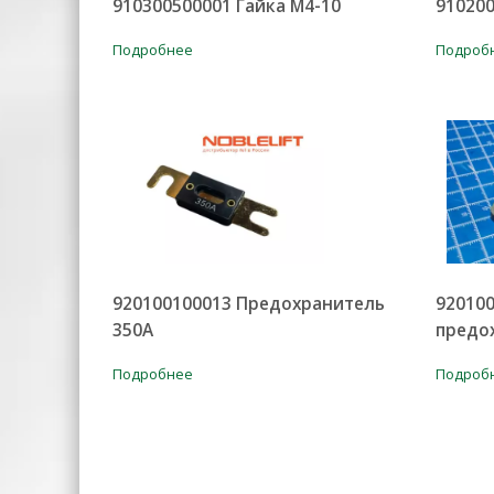
910300500001 Гайка M4-10
910200
Подробнее
Подроб
920100100013 Предохранитель
92010
350А
предо
Подробнее
Подроб