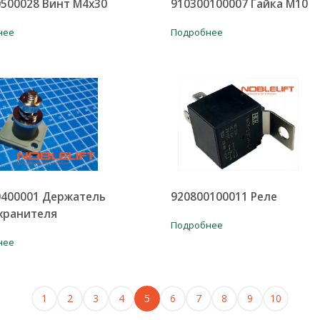
500028 Винт М4х30
910300100007 Гайка М10
нее
Подробнее
0400001 Держатель
920800100011 Реле
хранителя
Подробнее
нее
1
2
3
4
5
6
7
8
9
10