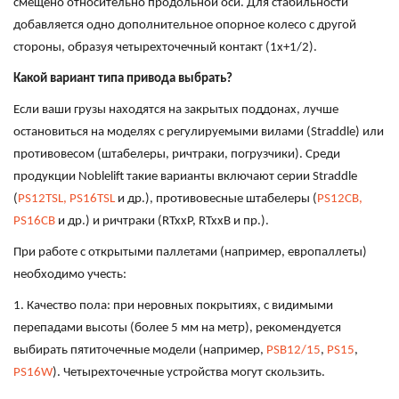
смещено относительно продольной оси. Для стабильности
добавляется одно дополнительное опорное колесо с другой
стороны, образуя четырехточечный контакт (1x+1/2).
Какой вариант типа привода выбрать?
Если ваши грузы находятся на закрытых поддонах, лучше
остановиться на моделях с регулируемыми вилами (Straddle) или
противовесом (штабелеры, ричтраки, погрузчики). Среди
продукции Noblelift такие варианты включают серии Straddle
(
PS12TSL, PS16TSL
и др.), противовесные штабелеры (
PS12CB,
PS16CB
и др.) и ричтраки (RTxxP, RTxxB и пр.).
При работе с открытыми паллетами (например, европаллеты)
необходимо учесть:
1. Качество пола: при неровных покрытиях, с видимыми
перепадами высоты (более 5 мм на метр), рекомендуется
выбирать пятиточечные модели (например,
PSB12/15
,
PS15
,
PS16W
). Четырехточечные устройства могут скользить.