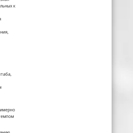
льных к
я
ния,
таба,
м
римерно
 темпом
анию.