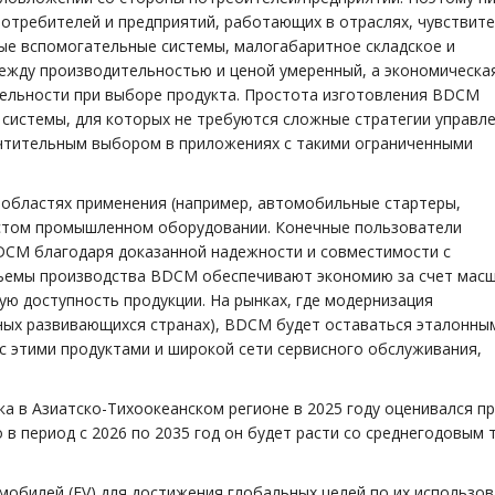
отребителей и предприятий, работающих в отраслях, чувствите
ые вспомогательные системы, малогабаритное складское и
ежду производительностью и ценой умеренный, а экономическа
ельности при выборе продукта. Простота изготовления BDCM
 системы, для которых не требуются сложные стратегии управле
очтительным выбором в приложениях с такими ограниченными
 областях применения (например, автомобильные стартеры,
остом промышленном оборудовании. Конечные пользователи
DCM благодаря доказанной надежности и совместимости с
ъемы производства BDCM обеспечивают экономию за счет масш
ю доступность продукции. На рынках, где модернизация
ных развивающихся странах), BDCM будет оставаться эталонны
с этими продуктами и широкой сети сервисного обслуживания,
а в Азиатско-Тихоокеанском регионе в 2025 году оценивался п
 в период с 2026 по 2035 год он будет расти со среднегодовым
мобилей (EV) для достижения глобальных целей по их использов