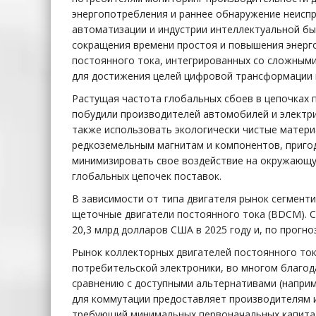
энергопотребления и раннее обнаружение неисп
автоматизации и индустрии интеллектуальной бы
сокращения времени простоя и повышения энерго
постоянного тока, интегрированных со сложным
для достижения целей цифровой трансформации 
Растущая частота глобальных сбоев в цепочках 
побудили производителей автомобилей и электри
также использовать экологически чистые матери
редкоземельным магнитам и компонентов, приго
минимизировать свое воздействие на окружающу
глобальных цепочек поставок.
В зависимости от типа двигателя рынок сегмент
щеточные двигатели постоянного тока (BDCM). 
20,3 млрд долларов США в 2025 году и, по прогно
Рынок коллекторных двигателей постоянного то
потребительской электроники, во многом благод
сравнению с доступными альтернативами (напри
для коммутации предоставляет производителям и
требующий минимальных первоначальных капитал