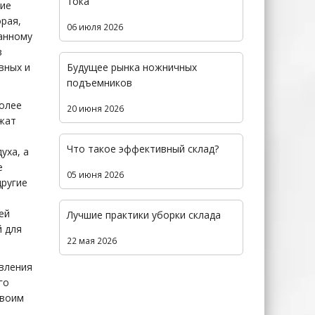
тока
ние
орая,
06 июля 2026
ванному
в
Будущее рынка ножничных
вных и
подъемников
более
20 июня 2026
жат
Что такое эффективный склад?
уха, а
е
05 июня 2026
другие
ей
Лучшие практики уборки склада
й для
22 мая 2026
авления
го
своим