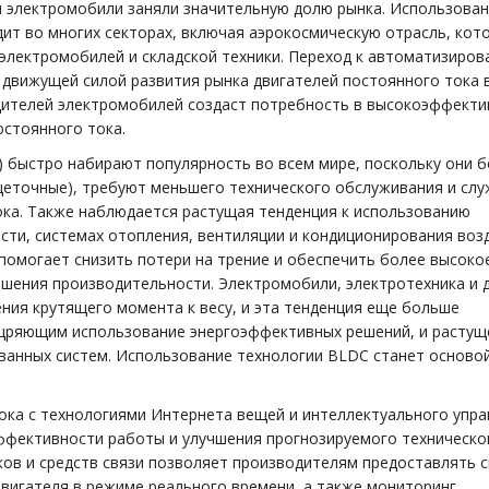
ы электромобили заняли значительную долю рынка. Использова
ит во многих секторах, включая аэрокосмическую отрасль, кот
электромобилей и складской техники. Переход к автоматизиро
 движущей силой развития рынка двигателей постоянного тока 
дителей электромобилей создаст потребность в высокоэффекти
остоянного тока.
 быстро набирают популярность во всем мире, поскольку они 
щеточные), требуют меньшего технического обслуживания и слу
ока. Также наблюдается растущая тенденция к использованию
и, системах отопления, вентиляции и кондиционирования возд
 помогает снизить потери на трение и обеспечить более высоко
шения производительности. Электромобили, электротехника и 
ия крутящего момента к весу, и эта тенденция еще больше
щряющим использование энергоэффективных решений, и растущ
ванных систем. Использование технологии BLDC станет осново
ока с технологиями Интернета вещей и интеллектуального упр
фективности работы и улучшения прогнозируемого техническо
ов и средств связи позволяет производителям предоставлять 
вигателя в режиме реального времени, а также мониторинг