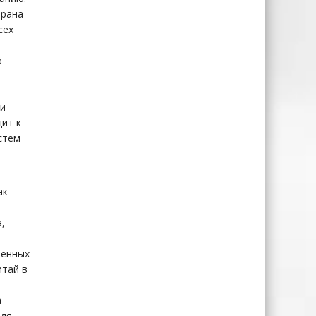
трана
сех
%
 и
ит к
стем
ак
,
ленных
итай в
а
для