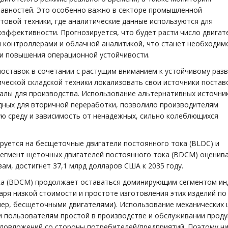
равностей. Это особенно важно в секторе промышленной
товой техники, где аналитические данные используются для
эффективности. Прогнозируется, что будет расти число двигат
и контроллерами и облачной аналитикой, что станет необходи
и повышения операционной устойчивости.
поставок в сочетании с растущим вниманием к устойчивому раз
ческой складской техники локализовать свои источники поставо
алы для производства. Использование альтернативных источни
дных для вторичной переработки, позволило производителям
ю среду и зависимость от ненадежных, сильно колеблющихся
ируется на бесщеточные двигатели постоянного тока (BLDC) и
Сегмент щеточных двигателей постоянного тока (BDCM) оценива
зам, достигнет 37,1 млрд долларов США к 2035 году.
ка (BDCM) продолжает оставаться доминирующим сегментом ин
аря низкой стоимости и простоте изготовления этих изделий по
мер, бесщеточными двигателями). Использование механических
 пользователям простой в производстве и обслуживании проду
овложений со стороны потребителей/предприятий. Поэтому ни