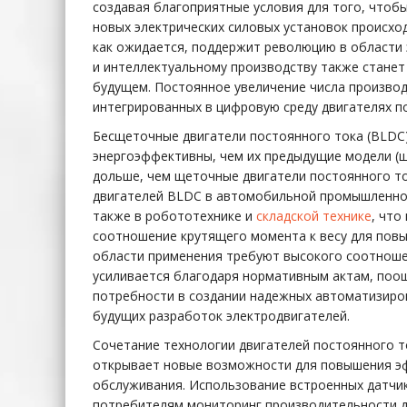
создавая благоприятные условия для того, чтоб
новых электрических силовых установок происход
как ожидается, поддержит революцию в области 
и интеллектуальному производству также станет
будущем. Постоянное увеличение числа произво
интегрированных в цифровую среду двигателях п
Бесщеточные двигатели постоянного тока (BLDC)
энергоэффективны, чем их предыдущие модели (
дольше, чем щеточные двигатели постоянного т
двигателей BLDC в автомобильной промышленност
также в робототехнике и
складской технике
, что
соотношение крутящего момента к весу для повы
области применения требуют высокого соотношен
усиливается благодаря нормативным актам, поо
потребности в создании надежных автоматизиро
будущих разработок электродвигателей.
Сочетание технологии двигателей постоянного т
открывает новые возможности для повышения эф
обслуживания. Использование встроенных датчик
потребителям мониторинг производительности д