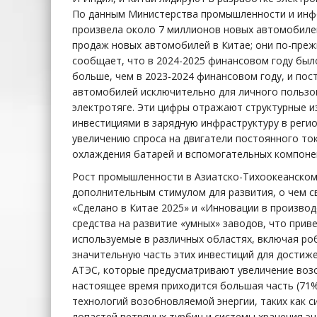
По данным Министерства промышленности и инфо
произвела около 7 миллионов новых автомобилей 
продаж новых автомобилей в Китае; они по-преж
сообщает, что в 2024-2025 финансовом году было
больше, чем в 2023-2024 финансовом году, и пос
автомобилей исключительно для личного пользов
электротяге. Эти цифры отражают структурные и
инвестициями в зарядную инфраструктуру в реги
увеличению спроса на двигатели постоянного то
охлаждения батарей и вспомогательных компоне
Рост промышленности в Азиатско-Тихоокеанском 
дополнительным стимулом для развития, о чем с
«Сделано в Китае 2025» и «Инновации в производ
средства на развитие «умных» заводов, что прив
используемые в различных областях, включая ро
значительную часть этих инвестиций для достиж
АТЭС, которые предусматривают увеличение возоб
настоящее время приходится большая часть (71
технологий возобновляемой энергии, таких как с
лопастей ветряных турбин и системы хранения эн