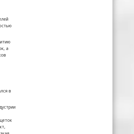
елей
мостью
витию
к, а
ков
лся в
дустрии
 щеток
кт,
зкая