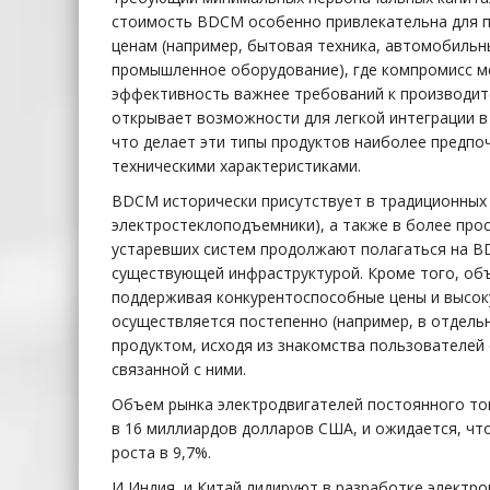
стоимость BDCM особенно привлекательна для п
ценам (например, бытовая техника, автомобильн
промышленное оборудование), где компромисс м
эффективность важнее требований к производит
открывает возможности для легкой интеграции в
что делает эти типы продуктов наиболее предп
техническими характеристиками.
BDCM исторически присутствует в традиционных
электростеклоподъемники), а также в более пр
устаревших систем продолжают полагаться на B
существующей инфраструктурой. Кроме того, об
поддерживая конкурентоспособные цены и высоку
осуществляется постепенно (например, в отдель
продуктом, исходя из знакомства пользователей 
связанной с ними.
Объем рынка электродвигателей постоянного ток
в 16 миллиардов долларов США, и ожидается, что
роста в 9,7%.
И Индия, и Китай лидируют в разработке электро