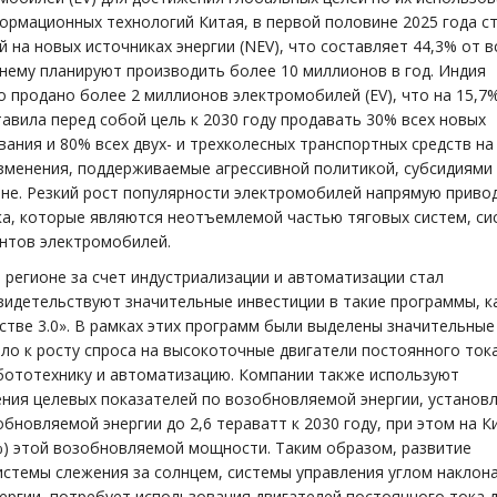
рмационных технологий Китая, в первой половине 2025 года с
на новых источниках энергии (NEV), что составляет 44,3% от в
нему планируют производить более 10 миллионов в год. Индия
 продано более 2 миллионов электромобилей (EV), что на 15,7
тавила перед собой цель к 2030 году продавать 30% всех новых
ания и 80% всех двух- и трехколесных транспортных средств на
зменения, поддерживаемые агрессивной политикой, субсидиями
оне. Резкий рост популярности электромобилей напрямую привод
ка, которые являются неотъемлемой частью тяговых систем, си
нтов электромобилей.
регионе за счет индустриализации и автоматизации стал
видетельствуют значительные инвестиции в такие программы, к
стве 3.0». В рамках этих программ были выделены значительные
ело к росту спроса на высокоточные двигатели постоянного тока
бототехнику и автоматизацию. Компании также используют
ения целевых показателей по возобновляемой энергии, установ
новляемой энергии до 2,6 тераватт к 2030 году, при этом на К
%) этой возобновляемой мощности. Таким образом, развитие
истемы слежения за солнцем, системы управления углом наклон
ергии, потребует использования двигателей постоянного тока 