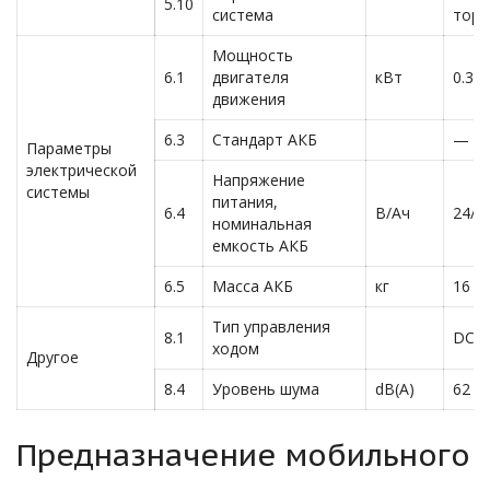
5.10
система
торм
Мощность
6.1
двигателя
кВт
0.3
движения
6.3
Стандарт АКБ
—
Параметры
электрической
Напряжение
системы
питания,
6.4
В/Ач
24/2
номинальная
емкость АКБ
6.5
Масса АКБ
кг
16
Тип управления
8.1
DC
ходом
Другое
8.4
Уровень шума
dB(A)
62
Предназначение мобильного