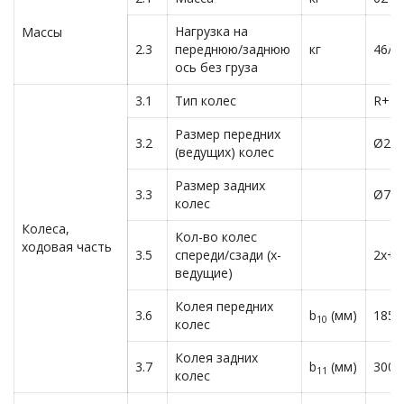
Нагрузка на
Массы
2.3
переднюю/заднюю
кг
46/1
ось без груза
3.1
Тип колес
R+P
Размер передних
3.2
Ø250
(ведущих) колес
Размер задних
3.3
Ø75×
колес
Колеса,
Кол-во колес
ходовая часть
3.5
спереди/сзади (х-
2x+2
ведущие)
Колея передних
3.6
b
(мм)
185
10
колес
Колея задних
3.7
b
(мм)
300
11
колес