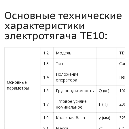
Основные технические
характеристики
электротягача TE10:
1.2
Модель
TE10
1.3
Тип
Сам
Положение
1.4
Пеш
оператора
Основные
параметры
1.5
Грузоподъемность
Q (кг)
1000
Тяговое усилие
1.7
F (Н)
200
номинальное
1.9
Колесная база
y (мм)
325
2.1
Масса
кг
62