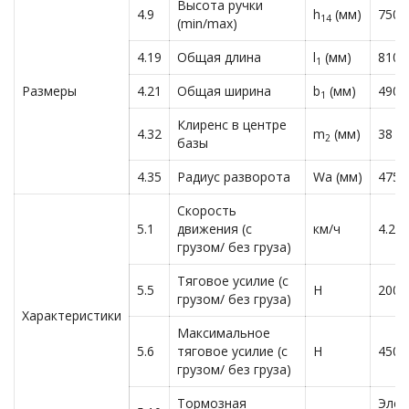
Высота ручки
4.9
h
(мм)
750/
14
(min/max)
4.19
Общая длина
l
(мм)
810
1
Размеры
4.21
Общая ширина
b
(мм)
490
1
Клиренс в центре
4.32
m
(мм)
38
2
базы
4.35
Радиус разворота
Wa (мм)
475
Скорость
5.1
движения (с
км/ч
4.2/4
грузом/ без груза)
Тяговое усилие (с
5.5
Н
200/-
грузом/ без груза)
Характеристики
Максимальное
5.6
тяговое усилие (с
Н
450/-
грузом/ без груза)
Тормозная
Элек