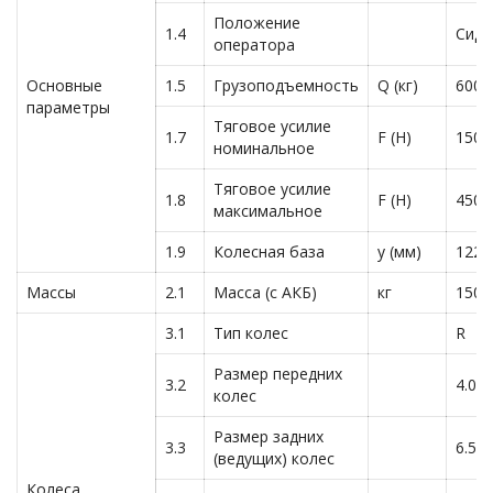
Положение
1.4
Сидя
оператора
Основные
1.5
Грузоподъемность
Q (кг)
6000
параметры
Тяговое усилие
1.7
F (Н)
1500
номинальное
Тяговое усилие
1.8
F (Н)
4500
максимальное
1.9
Колесная база
y (мм)
1222
Массы
2.1
Масса (с АКБ)
кг
1500
3.1
Тип колес
R
Размер передних
3.2
4.00-
колес
Размер задних
3.3
6.5-1
(ведущих) колес
Колеса,