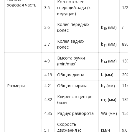
Кол-во колес
ходовая часть
3.5
спереди/сзади (х-
1/2x
ведущие)
Колея передних
3.6
b
(мм)
/
10
колес
Колея задних
3.7
b
(мм)
893
11
колес
Высота ручки
4.9
h
(мм)
1375
14
(min/max)
4.19
Общая длина
l
(мм)
2020
1
Размеры
4.21
Общая ширина
b
(мм)
1140
1
Клиренс в центре
4.32
m
(мм)
135
2
базы
4.35
Радиус разворота
Wa (мм)
1550
Скорость
5.1
движения (с
км/ч
9.0/1