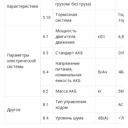
грузом/ без груза)
Характеристики
Тормозная
Гидр
5.10
система
торм
Мощность
6.1
двигателя
кВт
6,8
движения
6.3
Стандарт АКБ
DIN
Параметры
электрической
Напряжение
системы
питания,
6.4
В/Ач
48/3
номинальная
емкость АКБ
6.5
Масса АКБ
кг
560
Тип управления
8.1
AC
ходом
Другое
8.4
Уровень шума
dB(A)
<70