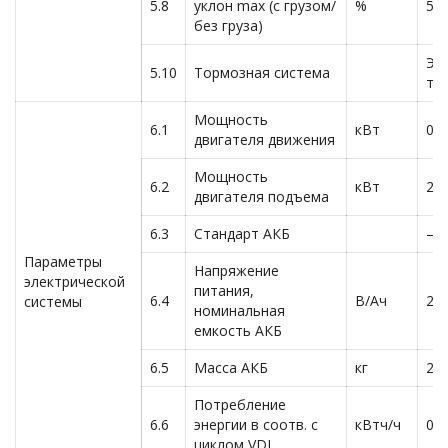
5.8
уклон max (с грузом/
%
5/1
без груза)
Эл
5.10
Тормозная система
то
Мощность
6.1
кВт
0.4
двигателя движения
Мощность
6.2
кВт
2.2
двигателя подъема
6.3
Стандарт АКБ
—
Параметры
Напряжение
электрической
питания,
6.4
В/Ач
2×
системы
номинальная
емкость АКБ
6.5
Масса АКБ
кг
2х 
Потребление
6.6
энергии в соотв. с
кВтч/ч
0.7
циклом VDI