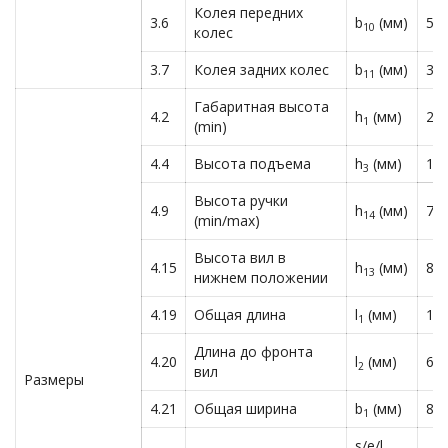
Колея передних
3.6
b
(мм)
52
10
колес
3.7
Колея задних колес
b
(мм)
39
11
Габаритная высота
4.2
h
(мм)
23
1
(min)
4.4
Высота подъема
h
(мм)
19
3
Высота ручки
4.9
h
(мм)
78
14
(min/max)
Высота вил в
4.15
h
(мм)
85
13
нижнем положении
4.19
Общая длина
l
(мм)
17
1
Длина до фронта
4.20
l
(мм)
62
2
вил
Размеры
4.21
Общая ширина
b
(мм)
80
1
s/e/l