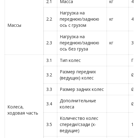
2.1
Масса
кг
45
Нагрузка на
2.2
переднюю/заднюю
кг
47
Массы
ось с грузом
Нагрузка на
2.3
переднюю/заднюю
кг
33
ось без груза
3.1
Тип колес
По
Размер передних
3.2
Ø2
(ведущих) колес
3.3
Размер задних колес
Ø8
Дополнительные
3.4
Ø1
Колеса,
колеса
ходовая часть
Количество колес
3.5
спереди/сзади (х-
1x
ведущие)