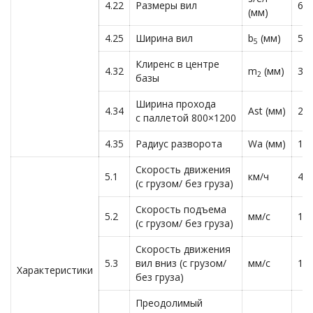
4.22
Размеры вил
60
(мм)
4.25
Ширина вил
b
(мм)
54
5
Клиренс в центре
4.32
m
(мм)
35
2
базы
Ширина прохода
4.34
Ast (мм)
22
с паллетой 800×1200
4.35
Радиус разворота
Wa (мм)
14
Скорость движения
5.1
км/ч
4.3
(с грузом/ без груза)
Скорость подъема
5.2
мм/с
11
(с грузом/ без груза)
Скорость движения
5.3
вил вниз (с грузом/
мм/с
13
Характеристики
без груза)
Преодолимый