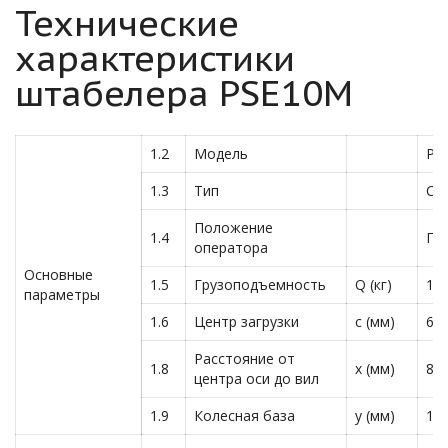
Технические
характеристики
штабелера PSE10M
1.2
Модель
PS
1.3
Тип
Са
Положение
1.4
Пе
оператора
Основные
1.5
Грузоподъемность
Q (кг)
10
параметры
1.6
Центр загрузки
c (мм)
60
Расстояние от
1.8
x (мм)
80
центра оси до вил
1.9
Колесная база
y (мм)
12