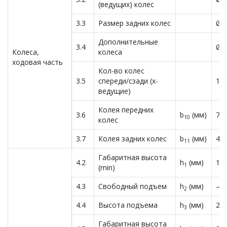
(ведущих) колес
3.3
Размер задних колес
Ø8
Дополнительные
3.4
Ø1
Колеса,
колеса
ходовая часть
Кол-во колес
3.5
спереди/сзади (х-
1х
ведущие)
Колея передних
3.6
b
(мм)
76
10
колес
3.7
Колея задних колес
b
(мм)
40
11
Габаритная высота
4.2
h
(мм)
19
1
(min)
4.3
Свободный подъем
h
(мм)
—
2
4.4
Высота подъема
h
(мм)
25
3
Габаритная высота