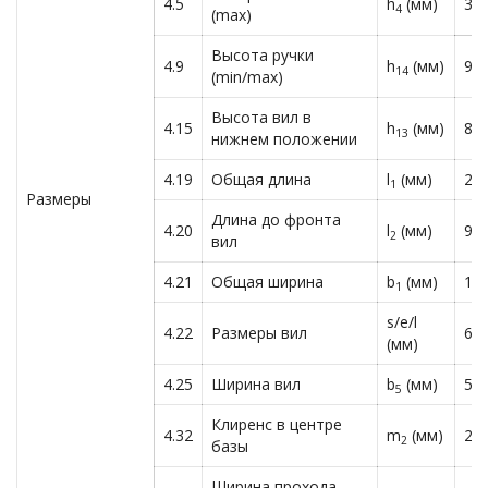
4.5
h
(мм)
318
4
(max)
Высота ручки
4.9
h
(мм)
94
14
(min/max)
Высота вил в
4.15
h
(мм)
85
13
нижнем положении
4.19
Общая длина
l
(мм)
20
1
Размеры
Длина до фронта
4.20
l
(мм)
93
2
вил
4.21
Общая ширина
b
(мм)
10
1
s/e/l
4.22
Размеры вил
60
(мм)
4.25
Ширина вил
b
(мм)
57
5
Клиренс в центре
4.32
m
(мм)
25
2
базы
Ширина прохода