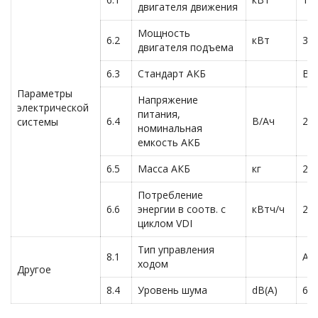
двигателя движения
Мощность
6.2
кВт
3.0
двигателя подъема
6.3
Стандарт АКБ
B, 
Параметры
Напряжение
электрической
питания,
6.4
В/Ач
24
системы
номинальная
емкость АКБ
6.5
Масса АКБ
кг
28
Потребление
6.6
энергии в соотв. с
кВтч/ч
2.8
циклом VDI
Тип управления
8.1
AC
ходом
Другое
8.4
Уровень шума
dB(A)
69