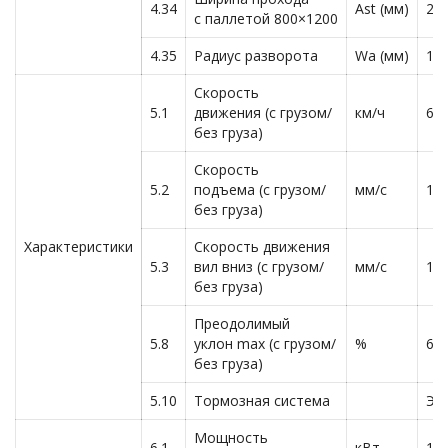
4.34
Ast (мм)
25
с паллетой 800×1200
4.35
Радиус разворота
Wa (мм)
17
Скорость
5.1
движения (с грузом/
км/ч
6.0
без груза)
Скорость
5.2
подъема (с грузом/
мм/с
11
без груза)
Характеристики
Скорость движения
5.3
вил вниз (с грузом/
мм/с
11
без груза)
Преодолимый
5.8
уклон max (с грузом/
%
6/1
без груза)
5.10
Тормозная система
Эл
Мощность
6.1
кВт
1.3