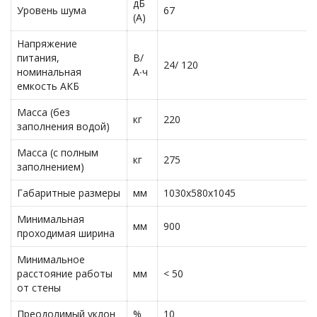
дБ
Уровень шума
67
(A)
Напряжение
питания,
В/
24/ 120
номинальная
А∙ч
емкость АКБ
Масса (без
кг
220
заполнения водой)
Масса (с полным
кг
275
заполнением)
Габаритные размеры
мм
1030x580x1045
Минимальная
мм
900
проходимая ширина
Минимальное
расстояние работы
мм
< 50
от стены
Преодолимый уклон
%
10