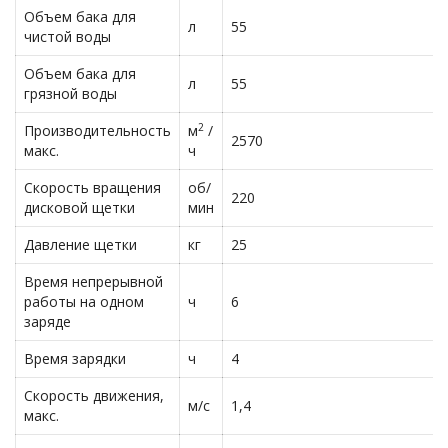
Объем бака для
л
55
чистой воды
Объем бака для
л
55
грязной воды
2
Производительность
м
/
2570
макс.
ч
Скорость вращения
об/
220
дисковой щетки
мин
Давление щетки
кг
25
Время непрерывной
работы на одном
ч
6
заряде
Время зарядки
ч
4
Скорость движения,
м/с
1,4
макс.