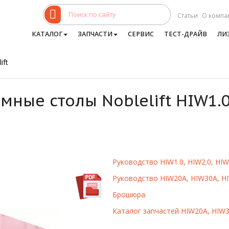
Статьи
О компа
КАТАЛОГ
ЗАПЧАСТИ
СЕРВИС
ТЕСТ-ДРАЙВ
ЛИ
ift
ые столы Noblelift HIW1.0,
Руководство HIW1.0, HIW2.0, HIW
Руководство HIW20A, HIW30A, H
Брошюра
Каталог запчастей HIW20A, HIW