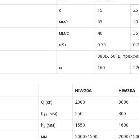
с
15
25
мм/с
55
40
мм/с
40
35
кВт
0.75
0.
380В, 50Гц, трехф
кг
160
22
HIW20A
HIW30A
Q (кг)
2000
3000
h
(мм)
250
300
13
h
(мм)
1550
1600
3
мм
2000×1500
2000х150