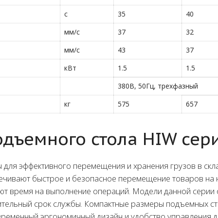
с
35
40
мм/с
37
32
мм/с
43
37
кВт
1.5
1.5
380В, 50Гц, трехфазный
кг
575
657
дъемного стола HIW сер
для эффективного перемещения и хранения грузов в скла
ечивают быстрое и безопасное перемещение товаров на 
т время на выполнение операций. Модели данной серии 
ительный срок службы. Компактные размеры подъемных ст
временный эргономичный дизайн и удобство управления де