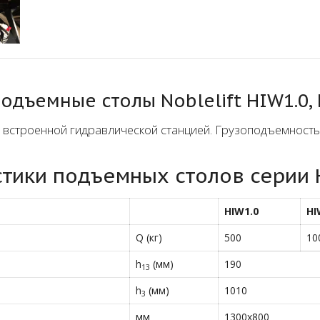
дъемные столы Noblelift HIW1.0, H
строенной гидравлической станцией. Грузоподъемность о
стики подъемных столов серии
HIW1.0
HI
Q (кг)
500
10
h
(мм)
190
13
h
(мм)
1010
3
мм
1300х800