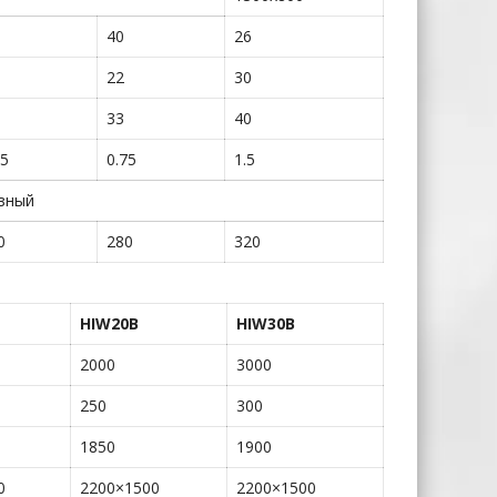
40
26
22
30
33
40
75
0.75
1.5
азный
0
280
320
HIW20B
HIW30B
2000
3000
250
300
1850
1900
0
2200×1500
2200×1500