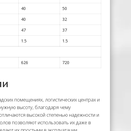
40
50
40
32
47
37
1.5
1.5
626
720
ии
дских помещениях, логистических центрах и
нужную высоту, благодаря чему
отличаются высокой степенью надежности и
олов позволяют использовать их даже в
лают их простыми в эксплуатации.