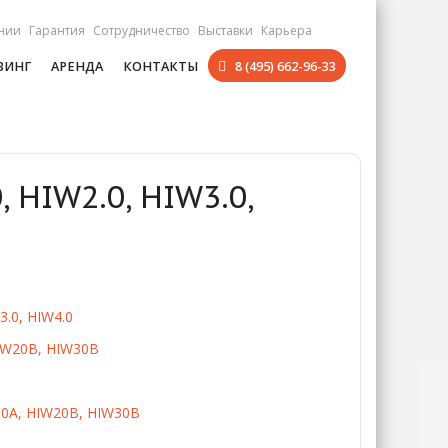
нии
Гарантия
Сотрудничество
Выставки
Карьера
ЗИНГ
АРЕНДА
КОНТАКТЫ
8 (495) 662-96-33
 HIW2.0, HIW3.0,
3.0, HIW4.0
IW20B, HIW30B
30A, HIW20B, HIW30B