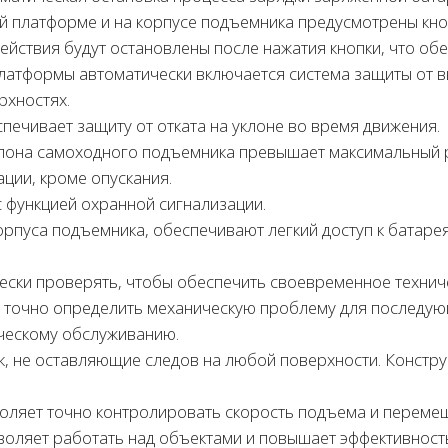
й платформе и на корпусе подъемника предусмотрены кно
ействия будут остановлены после нажатия кнопки, что об
платформы автоматически включается система защиты от 
рхностях.
печивает защиту от отката на уклоне во время движения.
аклона самоходного подъемника превышает максимальный р
ации, кроме опускания.
с функцией охранной сигнализации.
орпуса подъемника, обеспечивают легкий доступ к батаре
чески проверять, чтобы обеспечить своевременное технич
 точно определить механическую проблему для последую
ическому обслуживанию.
к, не оставляющие следов на любой поверхности. Констр
оляет точно контролировать скорость подъема и переме
оляет работать над объектами и повышает эффективност