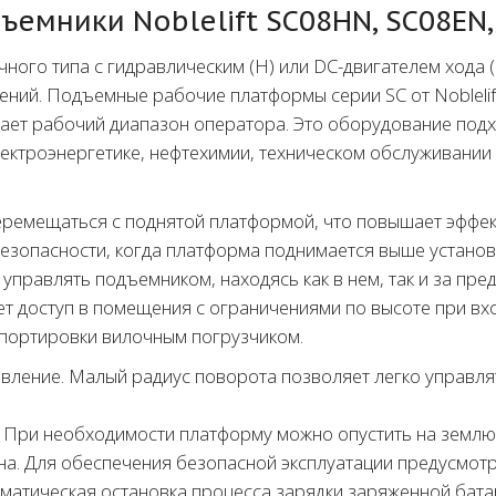
емники Noblelift SC08HN, SC08EN,
го типа с гидравлическим (H) или DC-двигателем хода (E
щений. Подъемные рабочие платформы серии SC от Noblel
ает рабочий диапазон оператора. Это оборудование подх
лектроэнергетике, нефтехимии, техническом обслуживании
емещаться с поднятой платформой, что повышает эффект
безопасности, когда платформа поднимается выше устано
равлять подъемником, находясь как в нем, так и за преде
т доступ в помещения с ограничениями по высоте при вхо
спортировки вилочным погрузчиком.
авление. Малый радиус поворота позволяет легко управл
 При необходимости платформу можно опустить на землю 
бна. Для обеспечения безопасной эксплуатации предусмот
оматическая остановка процесса зарядки заряженной бат