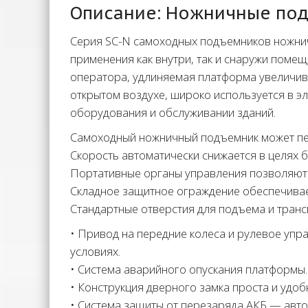
Описание: Ножничные подъ
Серия SC-N самоходных подъемников ножнично
применения как внутри, так и снаружи поме
оператора, удлиняемая платформа увеличив
открытом воздухе, широко используется в э
оборудования и обслуживании зданий.
Самоходный ножничный подъемник может пер
Скорость автоматически снижается в целях 
Портативные органы управления позволяют уп
Складное защитное ограждение обеспечивае
Стандартные отверстия для подъема и тран
• Привод на передние колеса и рулевое упр
условиях.
• Система аварийного опускания платформы.
• Конструкция дверного замка проста и удо
• Система защиты от перезаряда АКБ — авт