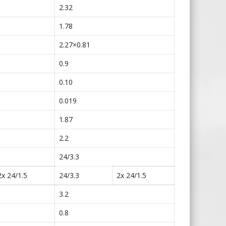
2.32
1.78
2.27×0.81
0.9
0.10
0.019
1.87
2.2
24/3.3
2x 24/1.5
24/3.3
2x 24/1.5
3.2
0.8