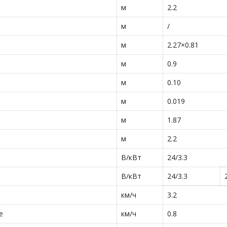
м
2.2
м
/
м
2.27×0.81
м
0.9
м
0.10
м
0.019
м
1.87
м
2.2
В/кВт
24/3.3
В/кВт
24/3.3
км/ч
3.2
е
км/ч
0.8