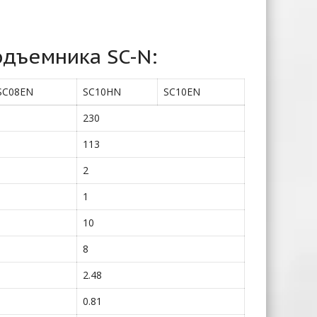
дъемника SC-N:
SC08EN
SC10HN
SC10EN
230
113
2
1
10
8
2.48
0.81