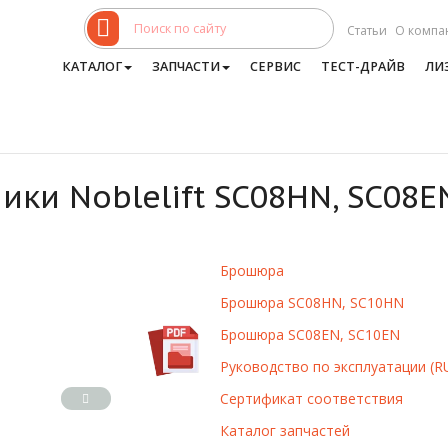
Статьи
О компа
КАТАЛОГ
ЗАПЧАСТИ
СЕРВИС
ТЕСТ-ДРАЙВ
ЛИ
и Noblelift SC08HN, SC08EN
Брошюра
Брошюра SC08HN, SC10HN
Брошюра SC08EN, SC10EN
Руководство по эксплуатации (R
Сертификат соответствия
Каталог запчастей