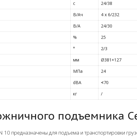
с
24/38
В/Ач
4 x 6/232
В/А
24/30
%
25
°
2/3
мм
Ø381×127
МПа
24
dBA
<
70
кг
/
жничного подъемника Се
 10 предназначены для подъема и транспортировки грузо