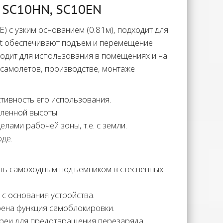
 SC10HN, SC10EN
) с узким основанием (0.81м), подходит для
ift обеспечивают подъем и перемещение
одит для использования в помещениях и на
 самолетов, производстве, монтаже
ивность его использования.
вленной высоты.
лами рабочей зоны, т.е. с земли.
де.
ять самоходным подъемником в стесненных
с основания устройства.
рена функция самоблокировки.
ареи для предотвращения перезаряда.