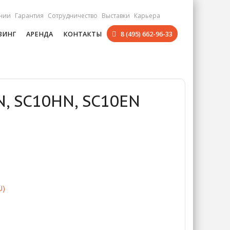
нии
Гарантия
Сотрудничество
Выставки
Карьера
ЗИНГ
АРЕНДА
КОНТАКТЫ
8 (495) 662-96-33
, SC10HN, SC10EN
U)