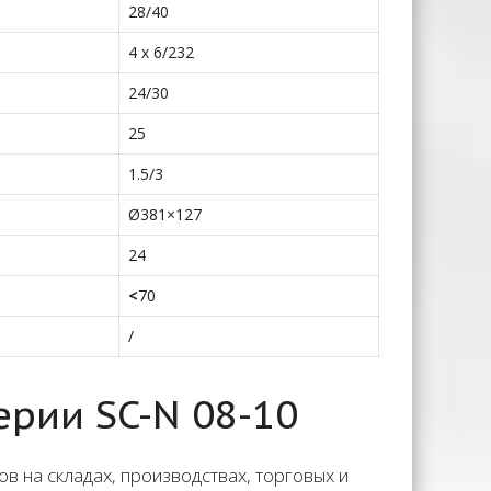
28/40
4 x 6/232
24/30
25
1.5/3
Ø381×127
24
<
70
/
рии SC-N 08-10
в на складах, производствах, торговых и