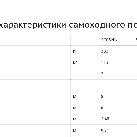
характеристики самоходного по
SC08HN
кг
380
кг
113
с
2
1
м
8
м
6
м
2.48
м
0.81