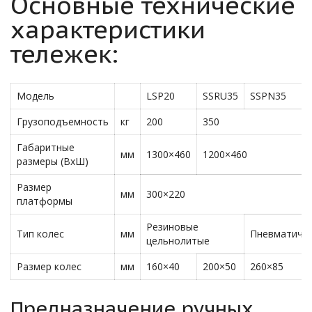
Основные технические
характеристики
тележек:
Модель
LSP20
SSRU35
SSPN35
Грузоподъемность
кг
200
350
Габаритные
мм
1300×460
1200×460
размеры (ВхШ)
Размер
мм
300×220
платформы
Резиновые
Тип колес
мм
Пневматиче
цельнолитые
Размер колес
мм
160×40
200×50
260×85
Предназначение ручных