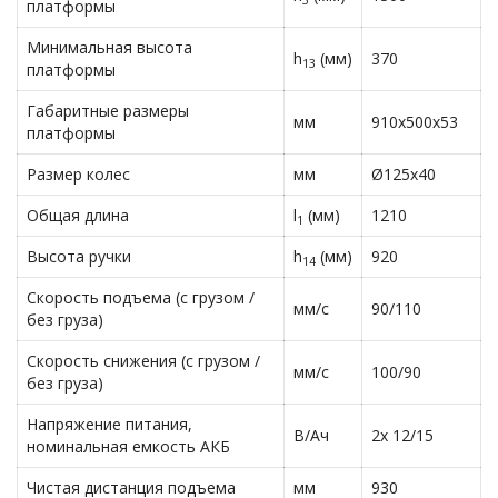
платформы
Минимальная высота
h
(мм)
370
13
платформы
Габаритные размеры
мм
910х500х53
платформы
Размер колес
мм
Ø125х40
Общая длина
l
(мм)
1210
1
Высота ручки
h
(мм)
920
14
Скорость подъема (с грузом /
мм/с
90/110
без груза)
Скорость снижения (с грузом /
мм/с
100/90
без груза)
Напряжение питания,
В/Ач
2х 12/15
номинальная емкость АКБ
Чистая дистанция подъема
мм
930