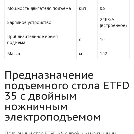
Мощность двигателя подъема
кВт
0.8
24В/3А
Зарядное устройство
(встроенное)
Приблизительное время
c
10
подъема
Масса
кг
142
Предназначение
подъемного стола ETFD
35 с двойным
ножничным
электроподъемом
Подъемный стол ETFD 35 с двойным ножничным