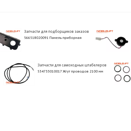
Запчасти для подборщиков заказов
566518020091 Панель приборная
Запчасти для самоходных штабелеров
534733010017 Жгут проводов 2100 мм