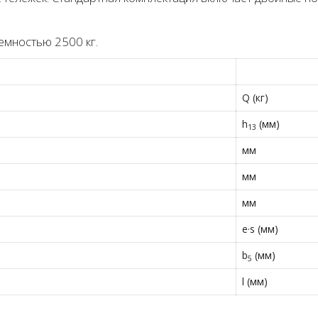
емностью 2500 кг.
Q (кг)
h
(мм)
13
мм
мм
мм
e·s (мм)
b
(мм)
5
l (мм)