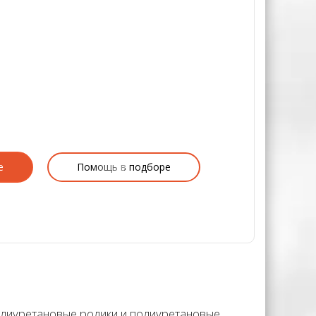
е
Помощь в подборе
олиуретановые ролики и полиуретановые