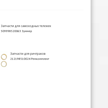
Запчасти для самоходных тележек
509998520063 Зуммер
Запчасти для ричтраков
212198510024 Ремкомплект