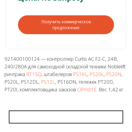
Получить коммерческое
предложение
921400100124 — контроллер Curtis AC F2-C, 24В,
240/280А для самоходной складской техники Noblelift:
ричтрака
RT15Q
, штабелеров
PS16L
,
PS20L
,
PS20N
,
PS20L, PS12DL,
PS12L
, PS16DN, тележек PT20D,
PT20I, комплектовщика заказов
OPH01E
. Вес 1,42 кг.