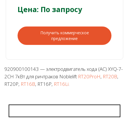
Цена: По запросу
Получить коммерческое
предложение
920900100143 — электродвигатель хода (AC) XYQ-7-
2CH 7кВт для ричтраков Noblelift
RT20ProH
,
RT20B
,
RT20P,
RT16B
, RT16P,
RT16Li
.