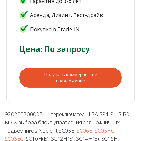
Гарантия до 3-х лет
Аренда, Лизинг, Тест-драйв
Покупка в Trade-IN
Цена: По запросу
Получить коммерческое
предложение
920200700005 — переключатель L7A-SP4-P1-5-B0-
M3-X выбора блока управления для ножничных
подъемников Noblelift SC05E,
SC06E
,
SC08HC
,
SC08EC
, SC10H(Е), SC12H(Е), SC14H(Е), SC16H,