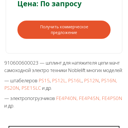
Цена: По запросу
Получить коммерческое
предложение
910600600023 — шплинт для натяжителя цепи мачт
самоходной электро техники Noblelift многих моделей:
— штабелеров
PS15
,
PS12L, PS16L
,
PS12N
,
PS16N,
PS20N
,
PSE15LC
и др.
— электропогрузчиков
FE4P40N, FE4P45N, FE4P50N
и др.