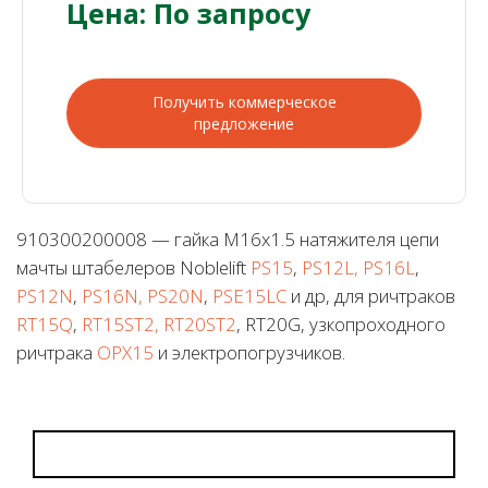
Цена: По запросу
Получить коммерческое
предложение
910300200008 — гайка M16x1.5 натяжителя цепи
мачты штабелеров Noblelift
PS15
,
PS12L, PS16L
,
PS12N
,
PS16N, PS20N
,
PSE15LC
и др, для ричтраков
RT15Q
,
RT15ST2, RT20ST2
, RT20G, узкопроходного
ричтрака
OPX15
и электропогрузчиков.