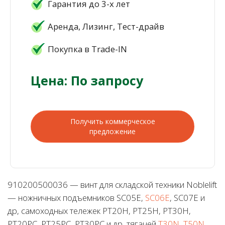
Гарантия до 3-х лет
Аренда, Лизинг, Тест-драйв
Покупка в Trade-IN
Цена: По запросу
Получить коммерческое
предложение
910200500036 — винт для складской техники Noblelift
— ножничных подъемников SC05E,
SC06E
, SC07E и
др, самоходных тележек PT20H, PT25H, PT30H,
PT20PC, PT25PC, PT30PC и др, тягачей
T30N, T50N
,