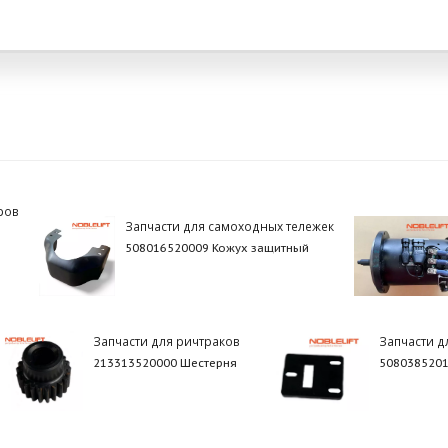
ров
Запчасти для самоходных тележек
508016520009 Кожух защитный
Запчасти для ричтраков
Запчасти д
213313520000 Шестерня
5080385201