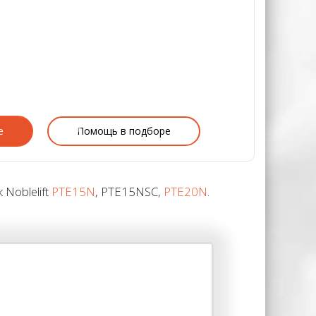
е
Помощь в подборе
Noblelift
PTE15N
, PTE15NSC,
PTE20N
.