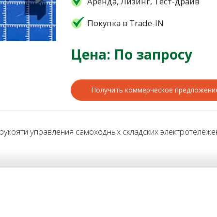
Аренда, Лизинг, Тест-драйв
Покупка в Trade-IN
Цена: По запросу
Получить коммерческое предложени
укояти управления самоходных складских электротележек 