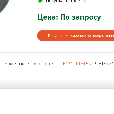
Покупка в Trade-IN
Цена: По запросу
Получить коммерческое предложени
самоходных тележек Noblelift
PTE12N, PTE15N
, PTE15NS