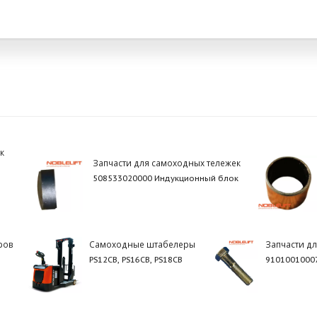
к
Запчасти для самоходных тележек
508533020000 Индукционный блок
ров
Самоходные штабелеры
Запчасти д
PS12CB, PS16CB, PS18CB
9101001000