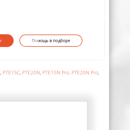
е
Помощь в подборе
C,
PTE15C
,
PTE20N
,
PTE15N Pro, PTE20N Pro
,