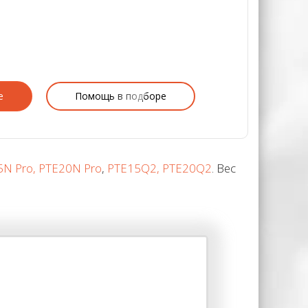
е
Помощь в подборе
N Pro, PTE20N Pro
,
PTE15Q2, PTE20Q2
. Вес