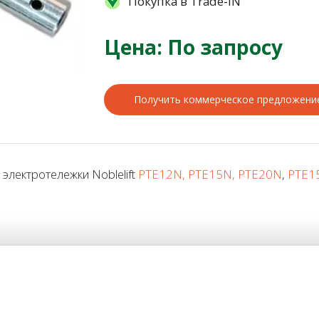
Покупка в Trade-IN
Цена: По запросу
Получить коммерческое предложени
электротележки Noblelift
PTE12N, PTE15N, PTE20N
,
PTE15