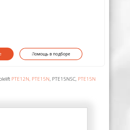
е
Помощь в подборе
elift
PTE12N, PTE15N
, PTE15NSC,
PTE15N