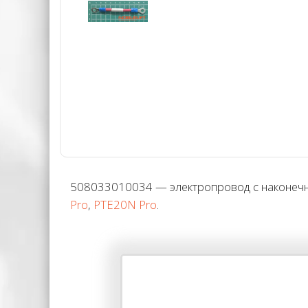
508033010034 — электропровод с наконечни
Pro
,
PTE20N Pro
.