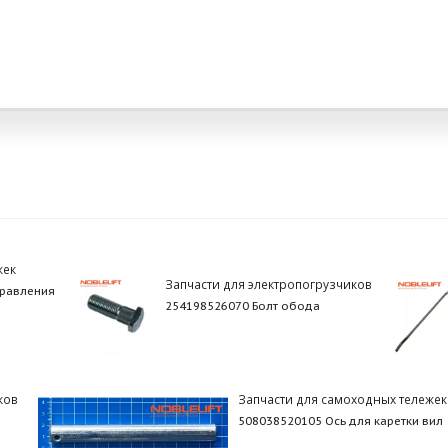
жек
Запчасти для электропогрузчиков
правления
254198526070 Болт обода
ков
Запчасти для самоходных тележек
508038520105 Ось для каретки вил