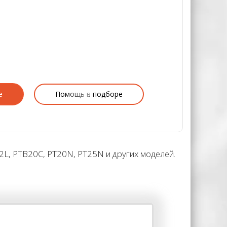
е
Помощь в подборе
2L, PTB20C, PT20N, PT25N и других моделей.