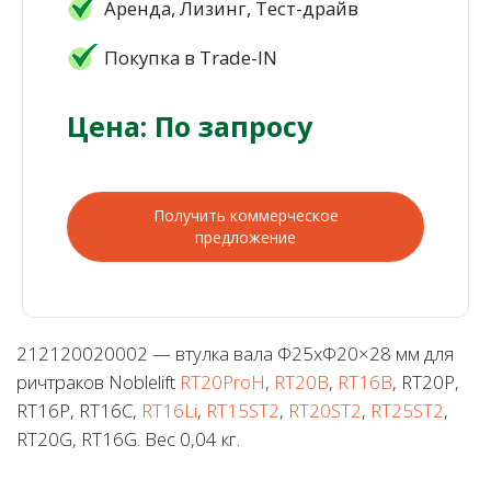
Аренда, Лизинг, Тест-драйв
Покупка в Trade-IN
Цена: По запросу
Получить коммерческое
предложение
212120020002 — втулка вала Φ25xΦ20×28 мм для
ричтраков Noblelift
RT20ProH
,
RT20B
,
RT16B
, RT20P,
RT16P, RT16C,
RT16Li
,
RT15ST2
,
RT20ST2
,
RT25ST2
,
RT20G, RT16G. Вес 0,04 кг.