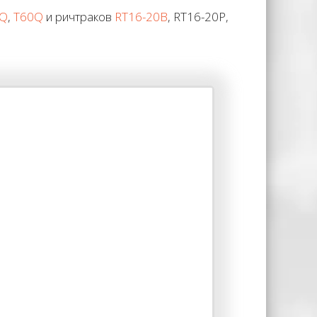
0Q
,
T60Q
и ричтраков
RT16-20B
, RT16-20P,