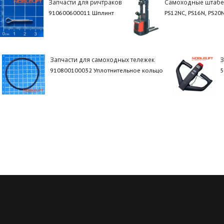
Запчасти для ричтраков
Самоходные штаб
910600600011 Шплинт
PS12NC, PS16N, PS20
Запчасти для самоходных тележек
З
910800100032 Уплотнительное кольцо
5