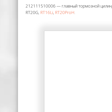
212111510006 — главный тормозной цилиндр
RT20G,
RT16Li
,
RT20ProH
.