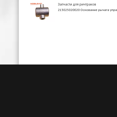
Запчасти для ричтраков
213025020020 Основание рычага упр
Быстрая доставка
Большие складские запасы
Кажды
позволяют нам осуществлять
акц