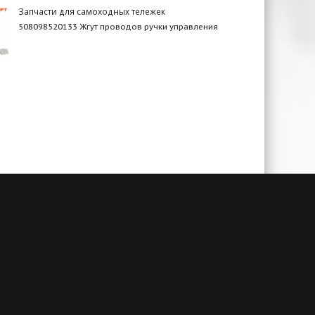
Запчасти для самоходных тележек
508098520133 Жгут проводов ручки управления
чии
Гарантия до 3-х лет
амым
При своевременном сервисном
й. А
обслуживании и заключенном