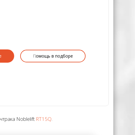
е
Помощь в подборе
трака Noblelift
RT15Q
.