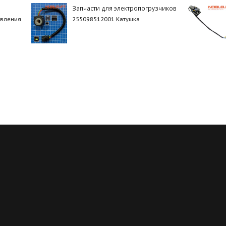
Запчасти для электропогрузчиков
авления
255098512001 Катушка
Регулярные скидки
Все запчасти в нали
й месяц мы запускаем новую
Мы обладаем пожалуй с
ию на определённые группы
большим складом запчасте