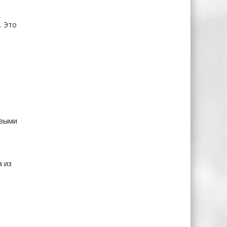
и
. Это
я
овыми
 из