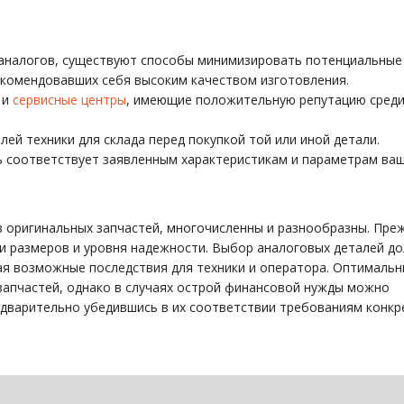
 аналогов, существуют способы минимизировать потенциальные 
екомендовавших себя высоким качеством изготовления.
 и
сервисные центры
, имеющие положительную репутацию сред
й техники для склада перед покупкой той или иной детали.
ь соответствует заявленным характеристикам и параметрам ва
 оригинальных запчастей, многочисленны и разнообразны. Пре
сти размеров и уровня надежности. Выбор аналоговых деталей д
ая возможные последствия для техники и оператора. Оптималь
запчастей, однако в случаях острой финансовой нужды можно
едварительно убедившись в их соответствии требованиям конкр