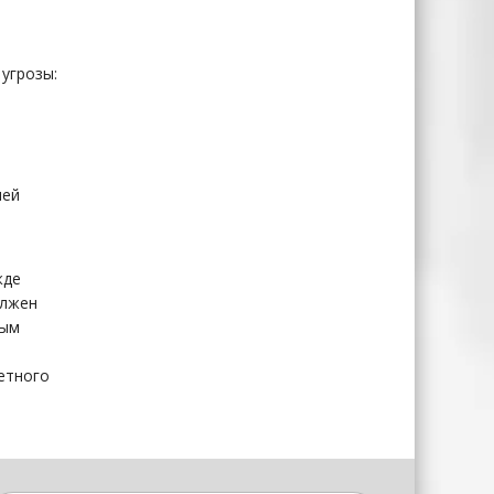
угрозы:
и
шей
жде
олжен
ным
етного