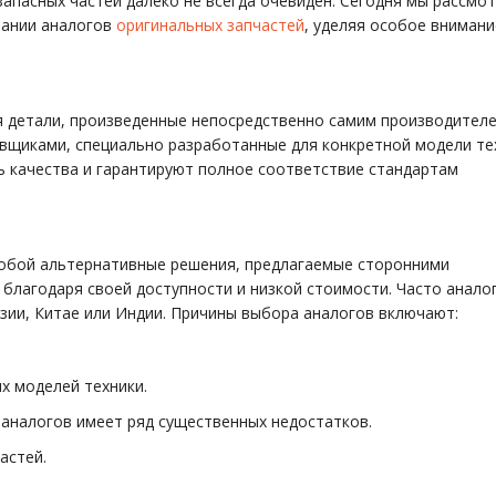
апасных частей далеко не всегда очевиден. Сегодня мы рассмо
вании аналогов
оригинальных запчастей
, уделяя особое внимани
 детали, произведенные непосредственно самим производител
вщиками, специально разработанные для конкретной модели те
 качества и гарантируют полное соответствие стандартам
собой альтернативные решения, предлагаемые сторонними
благодаря своей доступности и низкой стоимости. Часто анало
зии, Китае или Индии. Причины выбора аналогов включают:
х моделей техники.
аналогов имеет ряд существенных недостатков.
астей.