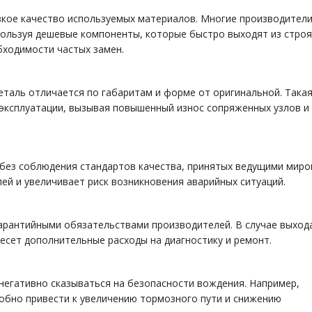
зкое качество используемых материалов. Многие производител
пользуя дешевые компоненты, которые быстро выходят из строя
бходимости частых замен.
еталь отличается по габаритам и форме от оригинальной. Така
и эксплуатации, вызывая повышенный износ сопряженных узлов и
 без соблюдения стандартов качества, принятых ведущими мир
ей и увеличивает риск возникновения аварийных ситуаций.
арантийными обязательствами производителей. В случае выхода
есет дополнительные расходы на диагностику и ремонт.
егативно сказываться на безопасности вождения. Например,
обно привести к увеличению тормозного пути и снижению